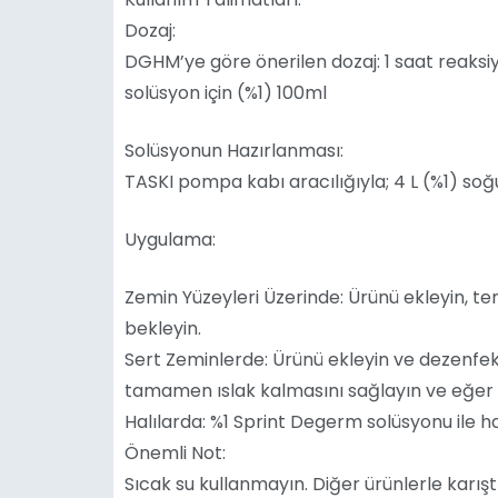
Dozaj:
DGHM’ye göre önerilen dozaj: 1 saat reaksiyon
solüsyon için (%1) 100ml
Solüsyonun Hazırlanması:
TASKI pompa kabı aracılığıyla; 4 L (%1) soğu
Uygulama:
Zemin Yüzeyleri Üzerinde: Ürünü ekleyin, tem
bekleyin.
Sert Zeminlerde: Ürünü ekleyin ve dezenfe
tamamen ıslak kalmasını sağlayın ve eğer 
Halılarda: %1 Sprint Degerm solüsyonu ile h
Önemli Not:
Sıcak su kullanmayın. Diğer ürünlerle karış