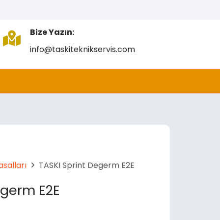
Bize Yazın:
info@taskiteknikservis.com
salları
TASKI Sprint Degerm E2E
egerm E2E