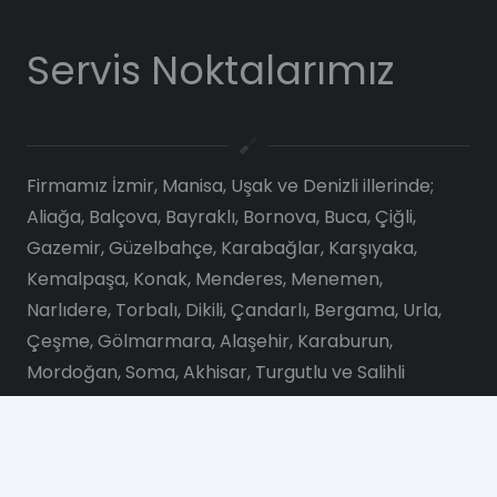
Servis Noktalarımız
Firmamız İzmir, Manisa, Uşak ve Denizli illerinde;
Aliağa, Balçova, Bayraklı, Bornova, Buca, Çiğli,
Gazemir, Güzelbahçe, Karabağlar, Karşıyaka,
Kemalpaşa, Konak, Menderes, Menemen,
Narlıdere, Torbalı, Dikili, Çandarlı, Bergama, Urla,
Çeşme, Gölmarmara, Alaşehir, Karaburun,
Mordoğan, Soma, Akhisar, Turgutlu ve Salihli
ilçelerinde konusunda uzman ekibiyle
makinelerinizin arızalarını en kısa sürede giderir ve
teslimatını yapar.